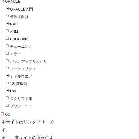
ORACLE
ORACLE入門
管理者向け
RAC
ASM
DataGuard
チューニング
エラー
バックアップリカバリ
ユーティリティ
ミドルウエア
12c新機能
tips
スクリプト集
ダウンロード
OS
本サイトはリンクフリーで
す。
また、本サイトの情報によ