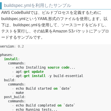
buildspec.ymlを利用したサンプル
AWS CodeBuildでは、ビルドプロセスを定義するために
buildspec.ymlというYAML形式のファイルを使用します。以
下は、buildspec.ymlを使用して、ソースコードをビルドし、
テストを実行し、その結果をAmazon S3バケットにアップロ
ードするサンプルです。
version
:
0.2
phases
:
install
:
commands
:
-
echo
Installing
source
code
-
apt
-
get
update
-
apt
-
get
install
-
y
build
-
build
:
commands
:
-
echo
Build
started
on
-
post_build
:
commands
:
-
echo
Build
completed
on
-
echo
Running