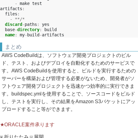
-
make
test

artifacts
:
files
:
-
**/*
discard
-
paths
:
base
-
directory
:
name
:
my
-
build
-
まとめ
AWS CodeBuildは、ソフトウェア開発プロジェクトのビル
ド、テスト、およびデプロイを自動化するためのサービスで
す。AWS CodeBuildを使用すると、ビルドを実行するための
サーバーを構築および管理する必要がないため、開発者がソ
フトウェア開発プロジェクトを迅速かつ効率的に実行できま
す。buildspec.ymlを使用することで、ソースコードをビルド
し、テストを実行し、その結果をAmazon S3バケットにアッ
プロードすること等ができます。
★ORACLE案件承ります
折りたたみ
展開