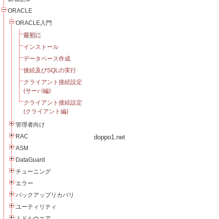
ORACLE
ORACLE入門
最初に
インストール
データベース作成
接続及びSQLの実行
クライアント接続設定
(サーバ編)
クライアント接続設定
(クライアント編)
管理者向け
RAC
doppo1.net
ASM
DataGuard
チューニング
エラー
バックアップリカバリ
ユーティリティ
ミドルウエア