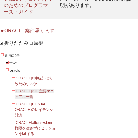
のためのプログラマ
明があります。
ーズ・ガイド
★ORACLE案件承ります
折りたたみ
展開
新着記事
AWS
oracle
[ORACLE]0件統計は何
故だめなのか
[ORACLE]21C主要マニ
ュアル一覧
[ORACLE]RDS for
ORACLE のレイテンシ
計測
[ORACLE]alter system
権限を渡さずにセッショ
ンをkillする