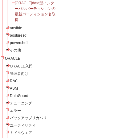
[ORACLE]date型インタ
ーバルパーティションの
最新パーティション名取
得
ansible
postgresql
powershell
その他
ORACLE
ORACLE入門
管理者向け
RAC
ASM
DataGuard
チューニング
エラー
バックアップリカバリ
ユーティリティ
ミドルウエア