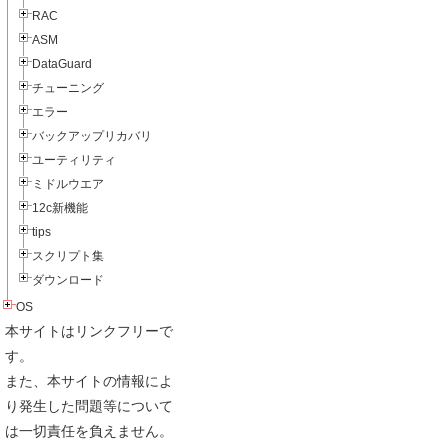
RAC
ASM
DataGuard
チューニング
エラー
バックアップリカバリ
ユーティリティ
ミドルウエア
12c新機能
tips
スクリプト集
ダウンロード
OS
本サイトはリンクフリーで
す。
また、本サイトの情報によ
り発生した問題等について
は一切責任を負えません。